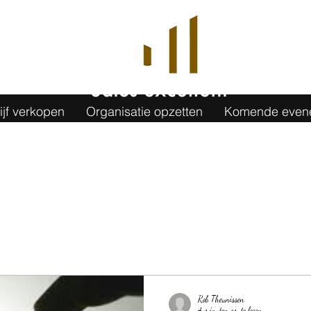
jf verkopen
Organisatie opzetten
Komende even
Rob Theunissen
4 minuten om te lezen