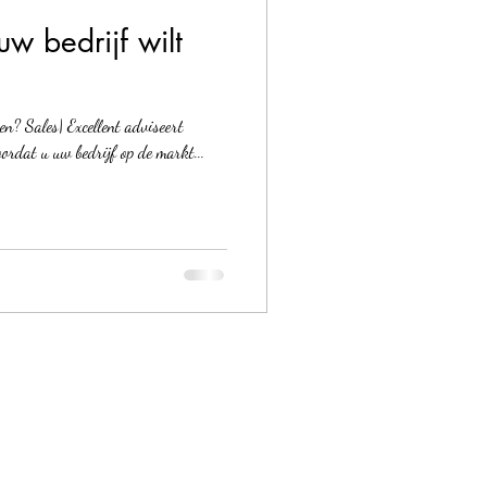
w bedrijf wilt
pen? Sales| Excellent adviseert
ordat u uw bedrijf op de markt...